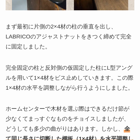
まず最初に片側の2×4材の柱の垂直を出し、
LABRICOのアジャストナットをきつく締めて完全
に固定しました。
完全固定の柱と反対側の仮固定した柱にL型アング
ルを用いて1×4材をビス止めしていきます。この際
1×4材の水平を調整しながら行うようにしました。
ホームセンターで木材を選ぶ際はできるだけ節が
少なくてまっすぐなものをチョイスしましたが、
どうしても多少の曲がりはあります。しかし、
全
て同じ長さに切断した棚板（1×4材）を水平調整し