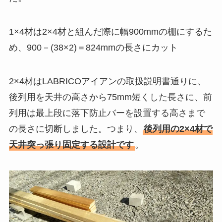
1×4材は2×4材と組んだ際に幅900mmの棚にするた
め、900－(38×2)＝824mmの長さにカット
2×4材はLABRICOアイアンの取扱説明書通りに、
後列用を天井の高さから75mm短くした長さに、前
列用は最上段に落下防止バーを設置する高さまで
の長さに切断しました。つまり、
後列用の2×4材で
天井突っ張り固定する設計です
。