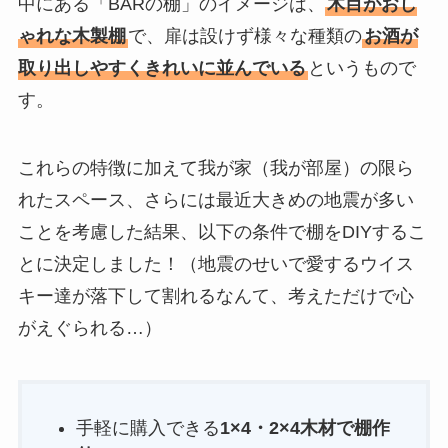
中にある「BARの棚」のイメージは、
木目がおし
ゃれな木製棚
で、扉は設けず様々な種類の
お酒が
取り出しやすくきれいに並んでいる
というもので
す。
これらの特徴に加えて我が家（我が部屋）の限ら
れたスペース、さらには最近大きめの地震が多い
ことを考慮した結果、以下の条件で棚をDIYするこ
とに決定しました！（地震のせいで愛するウイス
キー達が落下して割れるなんて、考えただけで心
がえぐられる…）
手軽に購入できる
1×4・2×4木材で棚作