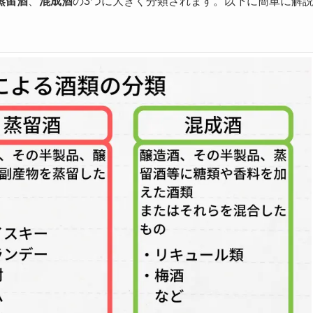
蒸留酒
、
混成酒
の3つに大きく分類されます。以下に簡単に解