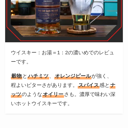
ウイスキー：お湯＝1：2の濃いめでのレビュ
ーです。
穀物
と
ハチミツ
、
オレンジピール
が強く、
程よいビターさがあります。
スパイス
感と
ナ
ッツ
のような
オイリー
さも。濃厚で味わい深
いホットウイスキーです。