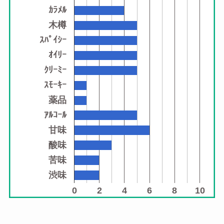
ｶﾗﾒﾙ
木樽
ｽﾊﾟｲｼｰ
ｵｲﾘｰ
ｸﾘｰﾐｰ
ｽﾓｰｷｰ
薬品
ｱﾙｺｰﾙ
甘味
酸味
苦味
渋味
0
2
4
6
8
10