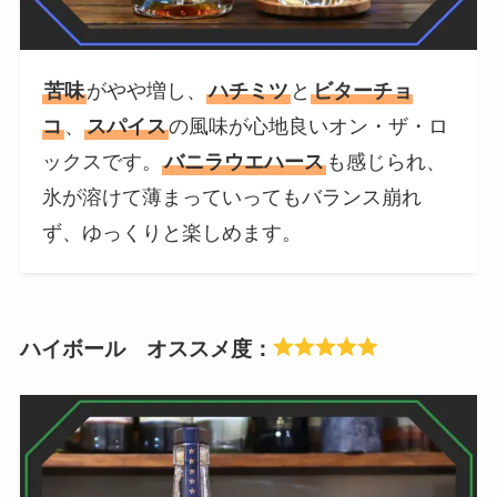
苦味
がやや増し、
ハチミツ
と
ビターチョ
コ
、
スパイス
の風味が心地良いオン・ザ・ロ
ックスです。
バニラウエハース
も感じられ、
氷が溶けて薄まっていってもバランス崩れ
ず、ゆっくりと楽しめます。
ハイボール オススメ度：