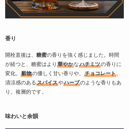
香り
開栓直後は、
糖蜜
の香りを強く感じました。時間
が経つと、糖蜜はより
華やか
な
ハチミツ
の香りに
変化。
穀物
の優しく甘い香りや、
チョコレート
、
清涼感のある
スパイス
や
ハーブ
のような香りもあ
り、複層的です。
味わいと余韻