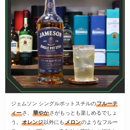
ジェムソン シングルポットスチルの
フルーテ
ィー
さ、
華やか
さがもっとも楽しめるでしょ
う。
オレンジ
以外にも
メロン
のようなフルー