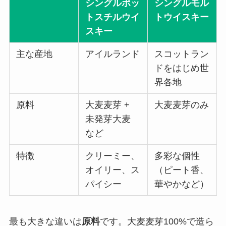
シングルポッ
シングルモル
トスチルウイ
トウイスキー
スキー
主な産地
アイルランド
スコットラン
ドをはじめ世
界各地
原料
大麦麦芽 +
大麦麦芽のみ
未発芽大麦
など
特徴
クリーミー、
多彩な個性
オイリー、ス
（ピート香、
パイシー
華やかなど）
最も大きな違いは
原料
です。大麦麦芽100%で造ら