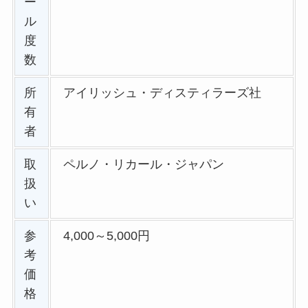
ー
ル
度
数
所
アイリッシュ・ディスティラーズ社
有
者
取
ペルノ・リカール・ジャパン
扱
い
参
4,000～5,000円
考
価
格