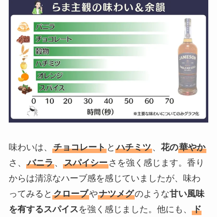
味わいは、
チョコレート
と
ハチミツ
、
花の
華やか
さ、
バニラ
、
スパイシー
さを強く感じます。香り
からは清涼なハーブ感を感じていましたが、味わ
ってみると
クローブ
や
ナツメグ
のような
甘い風味
を有するスパイス
を強く感じました。他にも、
ド