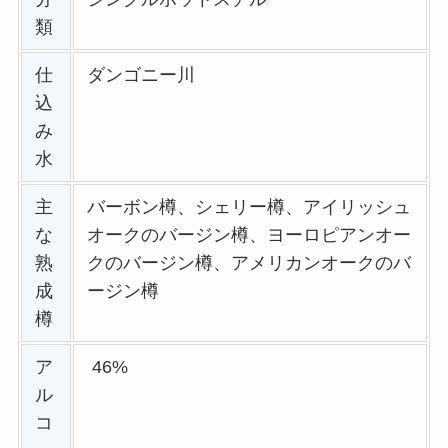
類
仕
ダンゴニー川
込
み
水
主
バーボン樽、シェリー樽、アイリッシュ
な
オークのバージン樽、ヨーロピアンオー
熟
クのバージン樽、アメリカンオークのバ
成
ージン樽
樽
ア
46%
ル
コ