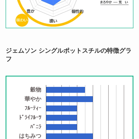
ジェムソン シングルポットスチル
の特徴グラ
フ
穀物
華やか
ﾌﾙｰﾃｨｰ
ﾄﾞﾗｲﾌﾙｰﾂ
ﾊﾞﾆﾗ
はちみつ