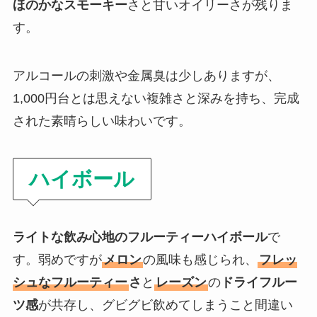
ほのかなスモーキー
さと甘いオイリーさが残りま
す。
アルコールの刺激や金属臭は少しありますが、
1,000円台とは思えない複雑さと深みを持ち、完成
された素晴らしい味わいです。
ハイボール
ライトな飲み心地のフルーティーハイボール
で
す。弱めですが
メロン
の風味も感じられ、
フレッ
シュなフルーティー
さ
と
レーズン
の
ドライフルー
ツ感
が共存し、グビグビ飲めてしまうこと間違い