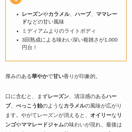
レーズン
や
カラメル
、
ハーブ
、
ママレー
ド
などの甘い風味
ミディアムよりのライトボディ
3回熟成による味わい深い複雑さが1,000
円台！
厚みのある
華やか
で
甘い
香りが印象的。
口に含むと、まず
レーズン
、清涼感のある
ハー
ブ
、
べっこう飴
のような
カラメル
の風味が広がり
ます。やがてレーズンが消えると、
オイリー
な
リ
ンゴ
や
ママレードジャム
の味わいが現れ、最後は