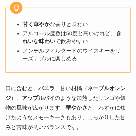
甘く華やか
な香りと味わい
アルコール度数は50度と高いけれど、
き
れいな味わい
で飲みやすい
ノンチルフィルタードのウイスキーをリ
ーズナブルに楽しめる
口に含むと、
バニラ
、甘い柑橘（
ネーブルオレン
ジ
）、
アップルパイ
のような加熱したリンゴや穀
物の風味が広がります。
華やかさ
と、わずかに焦
げたようなスモーキーさもあり、しっかりした甘
みと苦味が良いバランスです。