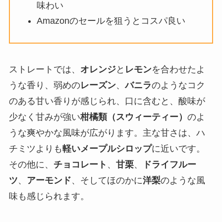
味わい
Amazonのセールを狙うとコスパ良い
ストレートでは、
オレンジ
と
レモン
を合わせたよ
うな香り、弱めの
レーズン
、
バニラ
のようなコク
のある甘い香りが感じられ、口に含むと、酸味が
少なく甘みが強い
柑橘類（スウィーティー）
のよ
うな爽やかな風味が広がります。主な甘さは、ハ
チミツよりも
軽いメープルシロップ
に近いです。
その他に、
チョコレート
、
甘栗
、
ドライフルー
ツ
、
アーモンド
、そしてほのかに
洋梨
のような風
味も感じられます。