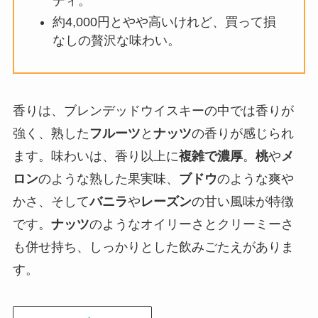
ディ。
約4,000円とやや高いけれど、買って損
なしの贅沢な味わい。
香りは、ブレンデッドウイスキーの中では香りが
強く、熟した
フルーツ
と
ナッツ
の香りが感じられ
ます。味わいは、香り以上に
複雑で濃厚
。
桃
や
メ
ロン
のような熟した果実味、
ブドウ
のような爽や
かさ、そして
バニラ
や
レーズン
の甘い風味が特徴
です。
ナッツ
のようなオイリーさとクリーミーさ
も併せ持ち、しっかりとした飲みごたえがありま
す。