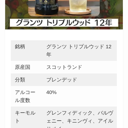
銘柄
グランツ トリプルウッド 12
年
原産国
スコットランド
分類
ブレンデッド
アルコー
40%
ル度数
キーモル
グレンフィディック、バルヴ
ト
ェニー、キニンヴィ、アイル