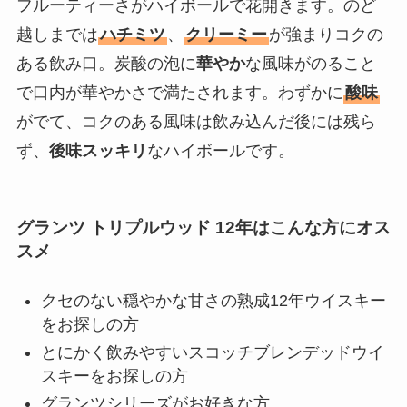
フルーティーさがハイボールで花開きます。のど
越しまでは
ハチミツ
、
クリーミー
が強まりコクの
ある飲み口。炭酸の泡に
華やか
な風味がのること
で口内が華やかさで満たされます。わずかに
酸味
がでて、コクのある風味は飲み込んだ後には残ら
ず、
後味スッキリ
なハイボールです。
グランツ トリプルウッド 12年はこんな方にオス
スメ
クセのない穏やかな甘さの熟成12年ウイスキー
をお探しの方
とにかく飲みやすいスコッチブレンデッドウイ
スキーをお探しの方
グランツシリーズがお好きな方