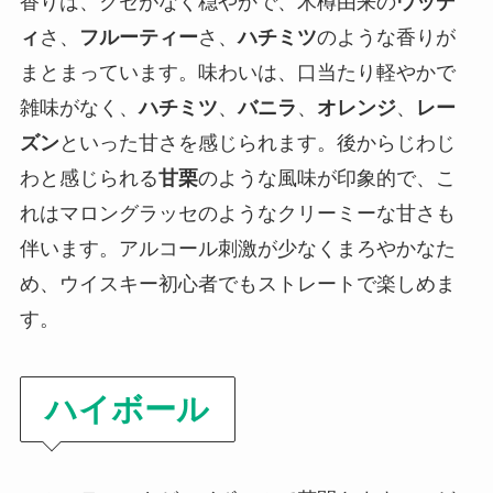
香りは、クセがなく穏やかで、木樽由来の
ウッデ
ィ
さ、
フルーティー
さ、
ハチミツ
のような香りが
まとまっています。味わいは、口当たり軽やかで
雑味がなく、
ハチミツ
、
バニラ
、
オレンジ
、
レー
ズン
といった甘さを感じられます。後からじわじ
わと感じられる
甘栗
のような風味が印象的で、こ
れはマロングラッセのようなクリーミーな甘さも
伴います。アルコール刺激が少なくまろやかなた
め、ウイスキー初心者でもストレートで楽しめま
す。
ハイボール