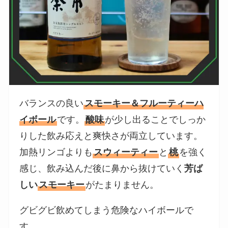
バランスの良い
スモーキー＆フルーティーハ
イボール
です。
酸味
が少し出ることでしっか
りした飲み応えと爽快さが両立しています。
加熱リンゴよりも
スウィーティー
と
桃
を強く
感じ、飲み込んだ後に鼻から抜けていく
芳ば
しい
スモーキー
がたまりません。
グビグビ飲めてしまう危険なハイボールで
す。