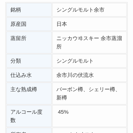
銘柄
シングルモルト余市
原産国
日本
蒸留所
ニッカウヰスキー 余市蒸溜
所
分類
シングルモルト
仕込み水
余市川の伏流水
主な熟成樽
バーボン樽、シェリー樽、
新樽
アルコール度
45%
数