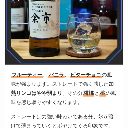
フルーティー
、
バニラ
、
ビターチョコ
の風
味が強まります。ストレートで強く感じた
加
熱リンゴはやや弱まり
、その分
柑橘
と
桃
の風
味を感じ取りやすくなります。
ストレートは力強い味わいである分、氷が溶
けて薄まっていくとボヤけてくる印象です。