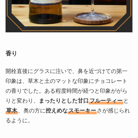
香り
開栓直後にグラスに注いで、鼻を近づけての第一
印象は、草木と土のマットな印象にチョコレート
の香りでした。ある程度時間が経つと印象ががら
りと変わり、
まったりとした甘口
フルーティー
と
草木
、奥の方に
控えめな
スモーキー
さが感じられ
るように。