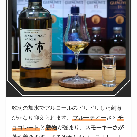
数滴の加水でアルコールのピリピリした刺激
がかなり抑えられます。
フルーティー
さと
チ
ョコレート
と
穀物
が強まり、
スモーキーさが