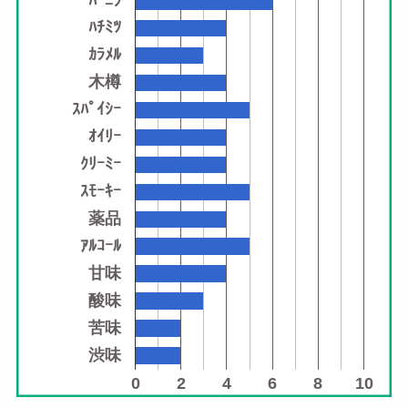
ﾊﾞﾆﾗ
ﾊﾁﾐﾂ
ｶﾗﾒﾙ
木樽
ｽﾊﾟｲｼｰ
ｵｲﾘｰ
ｸﾘｰﾐｰ
ｽﾓｰｷｰ
薬品
ｱﾙｺｰﾙ
甘味
酸味
苦味
渋味
0
2
4
6
8
10