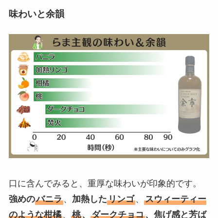
味わいと余韻
口に含んでみると、重厚な味わいが印象的です。
強めの
バニラ
、
加熱した
リンゴ
、
スウィーティー
のような柑橘
、
桃
、
ダークチョコ
、焦げ感と芳ば