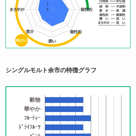
シングルモルト余市
の特徴グラフ
穀物
華やか
ﾌﾙｰﾃｨｰ
ﾄﾞﾗｲﾌﾙｰﾂ