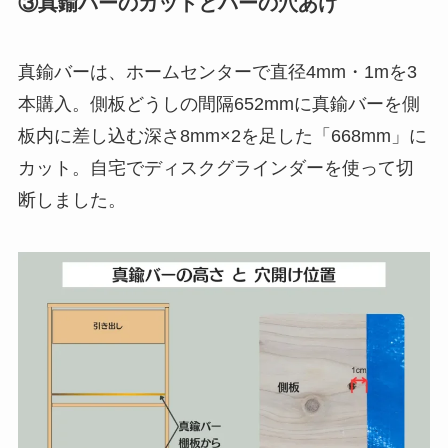
③真鍮バーのカットとバーの穴あけ
真鍮バーは、ホームセンターで直径4mm・1mを3
本購入。側板どうしの間隔652mmに真鍮バーを側
板内に差し込む深さ8mm×2を足した「668mm」に
カット。自宅でディスクグラインダーを使って切
断しました。