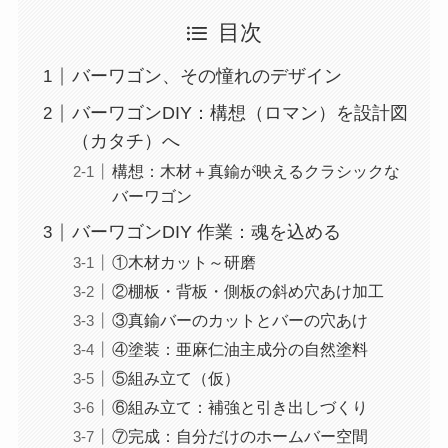
目次
バーワゴン、その憧れのデザイン
バーワゴンDIY：構想（ロマン）を設計図
（カタチ）へ
構想：木材＋真鍮が映えるクラシックな
バーワゴン
バーワゴンDIY 作業：魂を込める
①木材カット～研磨
②棚板・背板・側板の斜め穴あけ加工
③真鍮バーのカットとバーの穴あけ
④塗装：亜麻仁油主成分の自然塗料
⑤組み立て（仮）
⑥組み立て：補強と引き出しづくり
⑦完成：自分だけのホームバー空間