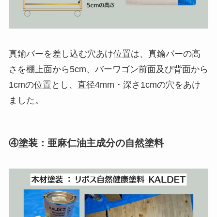
真鍮バーを差し込む穴あけ位置は、真鍮バーの高
さを棚上面から5cm、バーワゴン前面及び背面から
1cmの位置とし、直径4mm・深さ1cmの穴をあけ
ました。
④塗装：亜麻仁油主成分の自然塗料